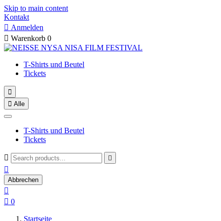
Skip to main content
Kontakt

Anmelden

Warenkorb
0
T-Shirts und Beutel
Tickets


Alle
T-Shirts und Beutel
Tickets



Abbrechen


0
Startseite